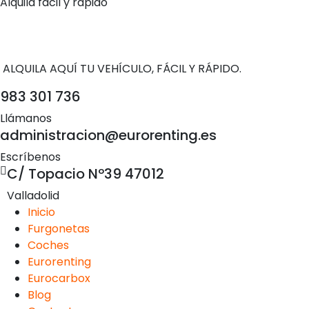
Alquila fácil y rápido
ALQUILA AQUÍ TU VEHÍCULO, FÁCIL Y RÁPIDO.
983 301 736
Llámanos
administracion@eurorenting.es
Escríbenos
C/ Topacio Nº39 47012
Valladolid
Inicio
Furgonetas
Coches
Eurorenting
Eurocarbox
Blog