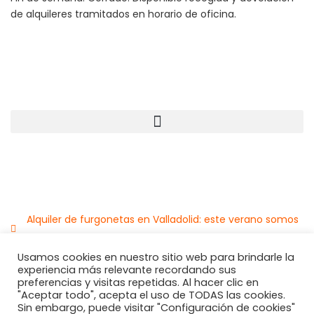
de alquileres tramitados en horario de oficina.
Alquiler de furgonetas en Valladolid: este verano somos
tu mejor opción
Usamos cookies en nuestro sitio web para brindarle la
Euroalquila® 2026
experiencia más relevante recordando sus
preferencias y visitas repetidas. Al hacer clic en
"Aceptar todo", acepta el uso de TODAS las cookies.
Politicas de Privacidad y
Sin embargo, puede visitar "Configuración de cookies"